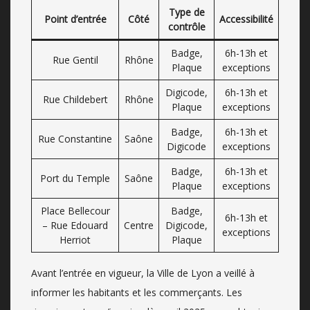
Type de
Point d’entrée
Côté
Accessibilité
contrôle
Badge,
6h-13h et
Rue Gentil
Rhône
Plaque
exceptions
Digicode,
6h-13h et
Rue Childebert
Rhône
Plaque
exceptions
Badge,
6h-13h et
Rue Constantine
Saône
Digicode
exceptions
Badge,
6h-13h et
Port du Temple
Saône
Plaque
exceptions
Place Bellecour
Badge,
6h-13h et
– Rue Edouard
Centre
Digicode,
exceptions
Herriot
Plaque
Avant l’entrée en vigueur, la Ville de Lyon a veillé à
informer les habitants et les commerçants. Les