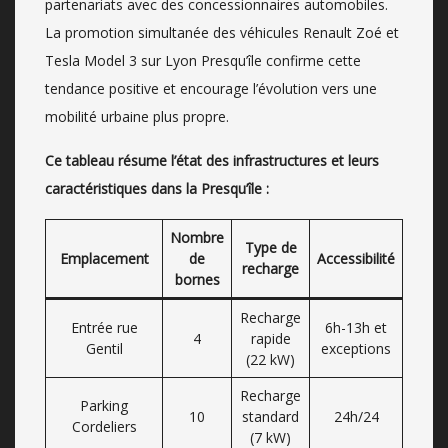
partenariats avec des concessionnaires automobiles.
La promotion simultanée des véhicules Renault Zoé et
Tesla Model 3 sur Lyon Presqu’île confirme cette
tendance positive et encourage l’évolution vers une
mobilité urbaine plus propre.
Ce tableau résume l’état des infrastructures et leurs
caractéristiques dans la Presqu’île :
Nombre
Type de
Emplacement
de
Accessibilité
recharge
bornes
Recharge
Entrée rue
6h-13h et
4
rapide
Gentil
exceptions
(22 kW)
Recharge
Parking
10
standard
24h/24
Cordeliers
(7 kW)