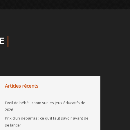
E
Articles récents
Éveil de bébé : zoom sur les jeux éducatifs de
2026
Prix d’un débarras : ce qu’il faut savoir avant de
se lancer