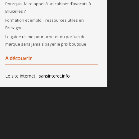
Pourquoi faire appel à un cabinet d’avocats à
Bruxelles ?
Formation et emploi : ressources utiles en
Bretagne
Le guide ultime pour acheter du parfum de
marque sans jamais payer le prix boutique
A découvrir
Le site internet :
sansinteret.info