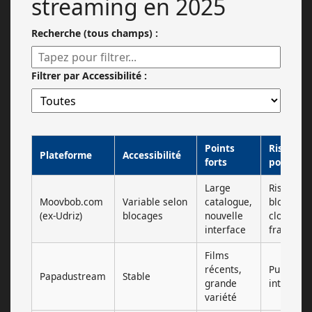
streaming en 2025
Recherche (tous champs) :
Filtrer par Accessibilité :
Points
Risques
Plateforme
Accessibilité
forts
potentie
Large
Risque d
Moovbob.com
Variable selon
catalogue,
blocage e
(ex-Udriz)
blocages
nouvelle
clones
interface
fraudule
Films
récents,
Publicité
Papadustream
Stable
grande
intrusive
variété