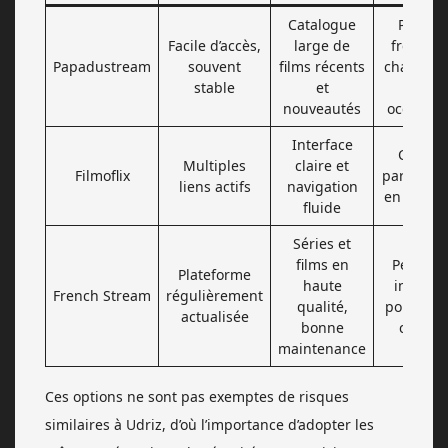
Catalogue
Publici
Facile d’accès,
large de
fréquent
Papadustream
souvent
films récents
changem
stable
et
d’UR
nouveautés
occasion
Interface
Conten
Multiples
claire et
Filmoflix
parfois li
liens actifs
navigation
en qualit
fluide
Séries et
films en
Peut exi
Plateforme
haute
inscript
French Stream
régulièrement
qualité,
pour cert
actualisée
bonne
conten
maintenance
Ces options ne sont pas exemptes de risques
similaires à Udriz, d’où l’importance d’adopter les