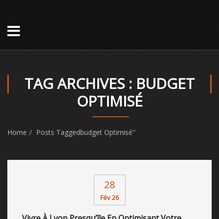
TAG ARCHIVES : BUDGET
OPTIMISÉ
Home
Posts Taggedbudget Optimisé"
28
Fév 26
Vivre À Lyon Presqu’île En Optimisant Votre