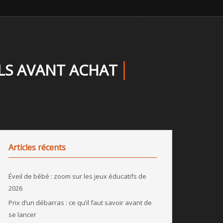
LS AVANT ACHAT
Articles récents
Éveil de bébé : zoom sur les jeux éducatifs de
2026
Prix d’un débarras : ce qu’il faut savoir avant de
se lancer