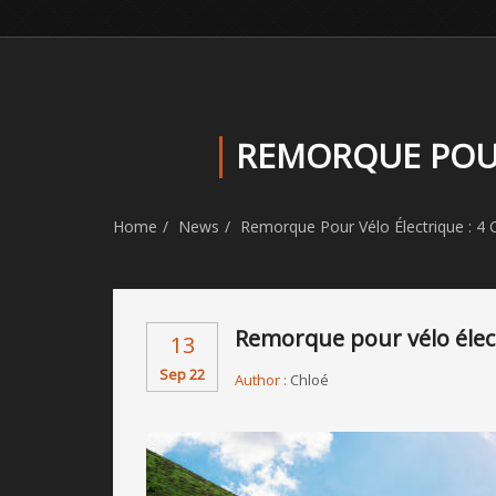
REMORQUE POUR
Home
News
Remorque Pour Vélo Électrique : 4 
Remorque pour vélo élect
13
Sep 22
Author :
Chloé