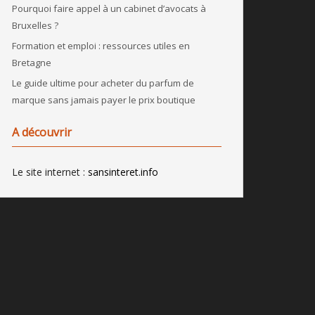
Pourquoi faire appel à un cabinet d’avocats à
Bruxelles ?
Formation et emploi : ressources utiles en
Bretagne
Le guide ultime pour acheter du parfum de
marque sans jamais payer le prix boutique
A découvrir
Le site internet :
sansinteret.info