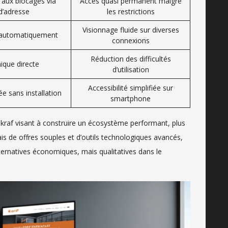
 aux blocages via
Accès quasi permanent malgré
’adresse
les restrictions
Visionnage fluide sur diverses
e automatiquement
connexions
Réduction des difficultés
ique directe
d’utilisation
Accessibilité simplifiée sur
e sans installation
smartphone
akraf visant à construire un écosystème performant, plus
ais de offres souples et d’outils technologiques avancés,
lternatives économiques, mais qualitatives dans le