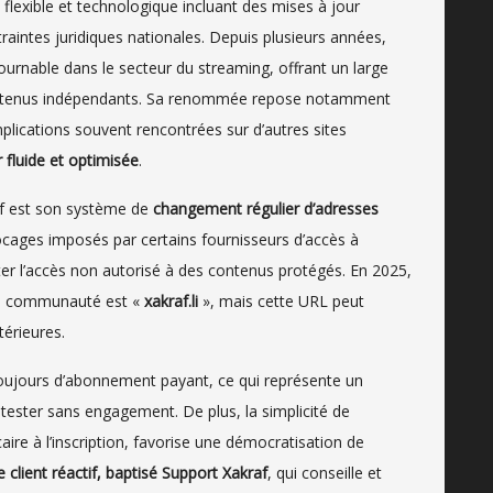
flexible et technologique incluant des mises à jour
aintes juridiques nationales. Depuis plusieurs années,
urnable dans le secteur du streaming, offrant un large
contenus indépendants. Sa renommée repose notamment
plications souvent rencontrées sur d’autres sites
r fluide et optimisée
.
af est son système de
changement régulier d’adresses
ocages imposés par certains fournisseurs d’accès à
miter l’accès non autorisé à des contenus protégés. En 2025,
r la communauté est «
xakraf.li
», mais cette URL peut
érieures.
 toujours d’abonnement payant, ce qui représente un
 tester sans engagement. De plus, la simplicité de
ire à l’inscription, favorise une démocratisation de
e client réactif, baptisé Support Xakraf
, qui conseille et