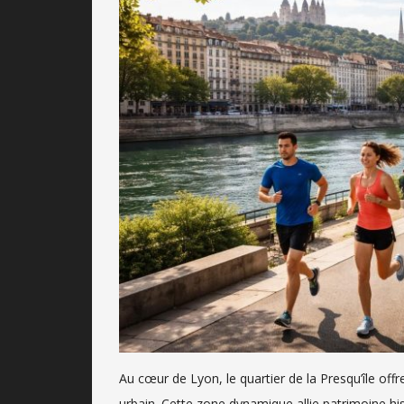
Au cœur de Lyon, le quartier de la Presqu’île off
urbain. Cette zone dynamique allie patrimoine his