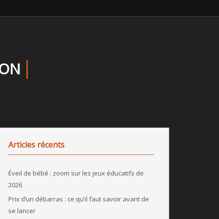
YON
Articles récents
Éveil de bébé : zoom sur les jeux éducatifs de
2026
Prix d’un débarras : ce qu’il faut savoir avant de
se lancer