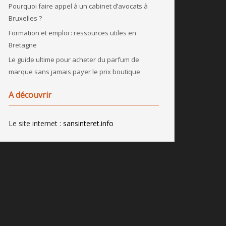
Pourquoi faire appel à un cabinet d’avocats à
Bruxelles ?
Formation et emploi : ressources utiles en
Bretagne
Le guide ultime pour acheter du parfum de
marque sans jamais payer le prix boutique
A découvrir
Le site internet :
sansinteret.info