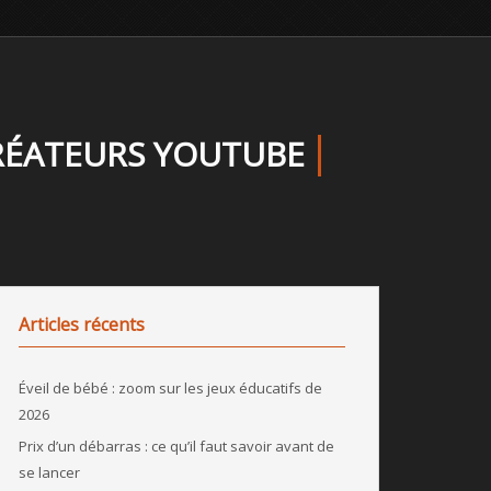
RÉATEURS YOUTUBE
Articles récents
Éveil de bébé : zoom sur les jeux éducatifs de
2026
Prix d’un débarras : ce qu’il faut savoir avant de
se lancer