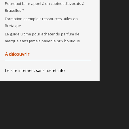
Pourquoi faire appel à un cabinet d’avocats à
Bruxelles ?
Formation et emploi : ressources utiles en
Bretagne
Le guide ultime pour acheter du parfum de
marque sans jamais payer le prix boutique
A découvrir
Le site internet :
sansinteret.info