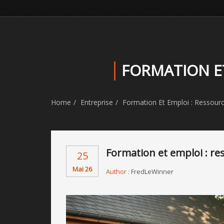
FORMATION ET
Home
Entreprise
Formation Et Emploi : Ressourc
Formation et emploi : re
25
Mai 26
Author :
FredLeWinner