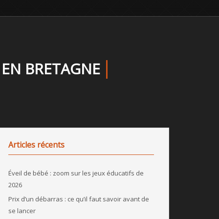
S EN BRETAGNE
Articles récents
Éveil de bébé : zoom sur les jeux éducatifs de
2026
Prix d’un débarras : ce qu’il faut savoir avant de
se lancer