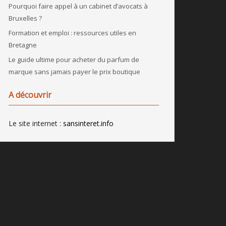
Pourquoi faire appel à un cabinet d’avocats à
Bruxelles ?
Formation et emploi : ressources utiles en
Bretagne
Le guide ultime pour acheter du parfum de
marque sans jamais payer le prix boutique
A découvrir
Le site internet :
sansinteret.info